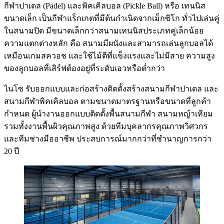
กีฬาปาเดล (Padel) และพิคเคิลบอล (Pickle Ball) หรือ เทนนิส
ขนาดเล็ก เป็นกีฬาแร็กเกตที่มีต้นกำเนิดจากเม็กซิโก ทั่วไปเล่นคู่
ในสนามปิด มีขนาดเล็กกว่าสนามเทนนิสประเภทคู่เล็กน้อย
ความแตกต่างหลัก คือ สนามมีผนังและสามารถเล่นลูกบอลได้
เหมือนเกมสควอช และใช้ไม้ตีที่แข็งแรงและไม่มีสาย ความสูง
ของลูกบอลที่เสิร์ฟต้องอยู่ที่ระดับเอวหรือต่ำกว่า
ไนโซ รับออกแบบและก่อสร้างติดตั้งสร้างสนามกีฬาปาเดล และ
สนามกีฬาพิคเคิลบอล ตามขนาดมาตรฐานหรือขนาดที่ลูกค้า
กำหนด ผู้นำงานออกแบบติดตั้งพื้นสนามกีฬา สนามหญ้าเทียม
รวมทั้งงานพื้นผิวคุณภาพสูง ด้วยทีมบุคลากรคุณภาพวิศวกร
และทีมช่างมืออาชีพ ประสบการณ์มากกว่าที่ชำนาญการกว่า
20 ปี