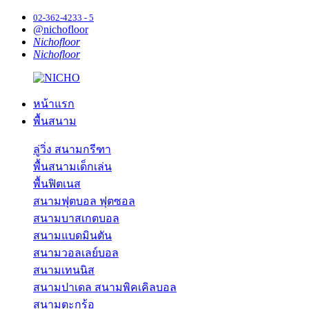
02-362-4233 - 5
@nichofloor
Nichofloor
Nichofloor
หน้าแรก
พื้นสนาม
ลู่วิ่ง สนามกรีฑา
พื้นสนามเด็กเล่น
พื้นฟิตเนส
สนามฟุตบอล ฟุตซอล
สนามบาสเกตบอล
สนามแบดมินตัน
สนามวอลเลย์บอล
สนามเทนนิส
สนามปาเดล สนามพิคเคิลบอล
สนามตะกร้อ