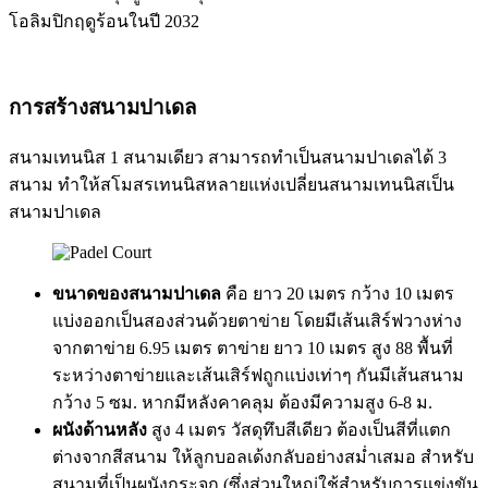
โอลิมปิกฤดูร้อนในปี 2032
การสร้างสนามปาเดล
สนามเทนนิส 1 สนามเดียว สามารถทำเป็นสนามปาเดลได้ 3
สนาม ทำให้สโมสรเทนนิสหลายแห่งเปลี่ยนสนามเทนนิสเป็น
สนามปาเดล
ขนาดของสนามปาเดล
คือ ยาว 20 เมตร กว้าง 10 เมตร
แบ่งออกเป็นสองส่วนด้วยตาข่าย โดยมีเส้นเสิร์ฟวางห่าง