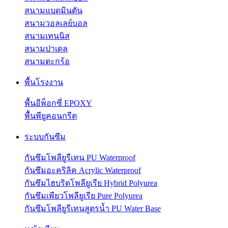
สนามแบดมินตัน
สนามวอลเลย์บอล
สนามเทนนิส
สนามปาเดล
สนามตะกร้อ
พื้นโรงงาน
พื้นอีพ็อกซี่ EPOXY
พื้นพียูคอนกรีต
ระบบกันซึม
กันซึมโพลียูรีเทน PU Waterproof
กันซึมอะคริลิค Acrylic Waterproof
กันซึมไฮบริดโพลียูเรีย Hybrid Polyurea
กันซึมเพียวโพลียูเรีย Pure Polyurea
กันซึมโพลียูรีเทนสูตรน้ำ PU Water Base