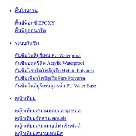
พื้นโรงงาน
พื้นอีพ็อกซี่ EPOXY
พื้นพียูคอนกรีต
ระบบกันซึม
กันซึมโพลียูรีเทน PU Waterproof
กันซึมอะคริลิค Acrylic Waterproof
กันซึมไฮบริดโพลียูเรีย Hybrid Polyurea
กันซึมเพียวโพลียูเรีย Pure Polyurea
กันซึมโพลียูรีเทนสูตรน้ำ PU Water Base
หญ้าเทียม
หญ้าเทียมสนามฟุตบอล ฟุตซอล
หญ้าเทียมจัดสวน ตกแต่ง
หญ้าเทียมสนามกอล์ฟ กรีนพัตต์
หญ้าเทียมสนามเทนนิส